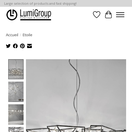
Large selection of products and fast shipping!
Liste de souhait
Panier
Accueil
/
Etoile
Product image slideshow Items