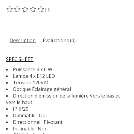
(0)
Ce produit est évalué à
0
sur 5
Description
Évaluations (0)
SPEC SHEET
Puissance 4 x 6 W
Lampe 4 x E12 LED
Tension 120VAC
Optique Éclairage général
Direction d'émission de la lumière Vers le bas et
vers le haut
IP IP20
Dimmable : Oui
Directionnel : Pivotant
Inclinable : Non