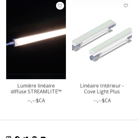
Articles du carrousel de produits
Lumière linéaire
Linéaire Intérieur -
diffuse STREAMLITE™
Cove Light Plus
--,--$CA
--,--$CA