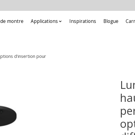
e de montre
Applications
Inspirations
Blogue
Car
ptions d'insertion pour
Lum
ha
pe
op