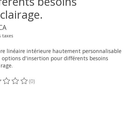
fférents besoins
clairage.
$CA
s taxes
re linéaire intérieure hautement personnalisable
 options d'insertion pour différents besoins
irage.
(0)
oduit est évalué à
0
sur 5