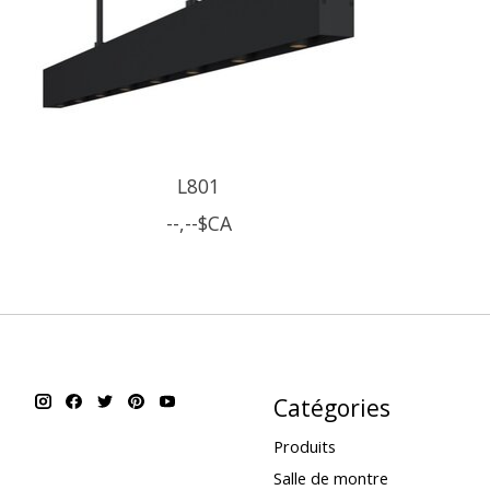
L801
--,--$CA
Catégories
Produits
Salle de montre