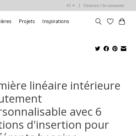
FC
S’inscrire / Se connecter
rières
Projets
Inspirations
ière linéaire intérieure
utement
rsonnalisable avec 6
tions d'insertion pour