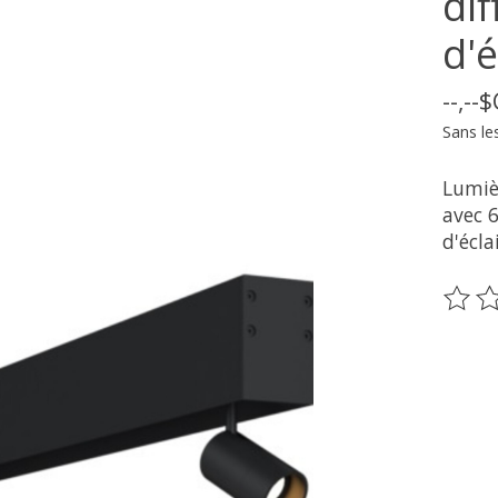
di
d'é
--,--
Sans le
Lumiè
avec 6
d'écla
Ce pr