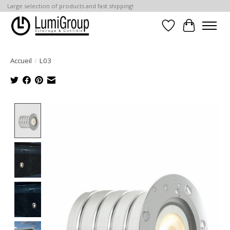
Large selection of products and fast shipping!
Liste de souhait
Panier
Accueil
/
L03
Product image slideshow Items