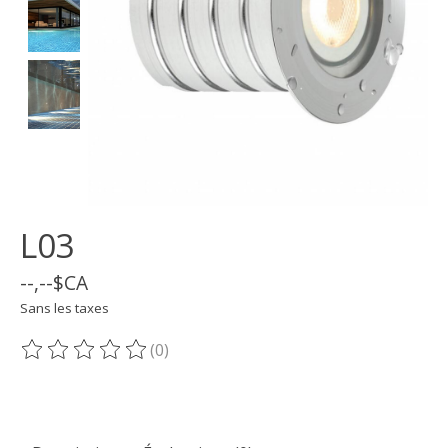
L03
--,--$CA
Sans les taxes
(0)
Ce produit est évalué à
0
sur 5