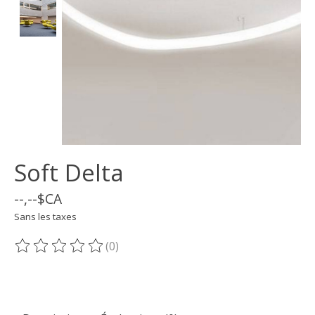
Soft Delta
--,--$CA
Sans les taxes
(0)
Ce produit est évalué à
0
sur 5