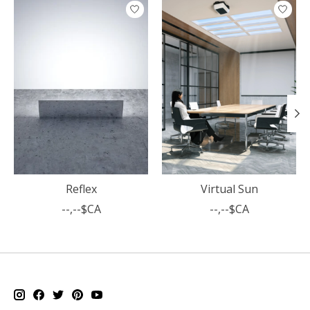
Articles du carrousel de produits
Reflex
Virtual Sun
--,--$CA
--,--$CA