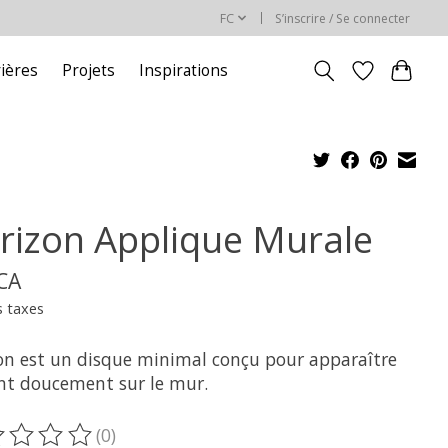
FC
S’inscrire / Se connecter
rières
Projets
Inspirations
rizon Applique Murale
$CA
s taxes
on est un disque minimal conçu pour apparaître
ant doucement sur le mur.
(0)
oduit est évalué à
0
sur 5