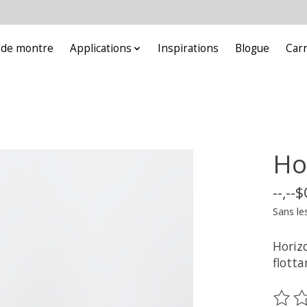
e de montre
Applications
Inspirations
Blogue
Car
Ho
--,--
Sans le
Horiz
flott
Ce pr