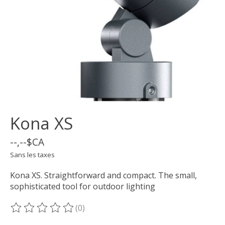
Kona XS
--,--$CA
Sans les taxes
Kona XS. Straightforward and compact. The small,
sophisticated tool for outdoor lighting
(0)
Ce produit est évalué à
0
sur 5