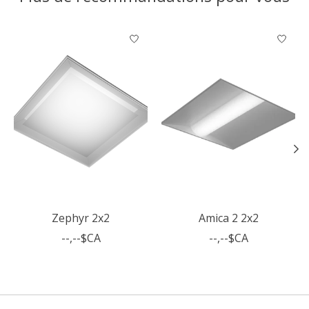
Articles du carrousel de produits
Zephyr 2x2
Amica 2 2x2
--,--$CA
--,--$CA