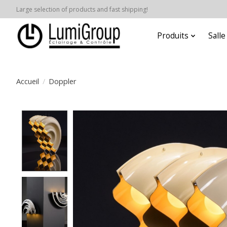
Large selection of products and fast shipping!
Produits
Sall
Accueil
/
Doppler
Product image slideshow Items