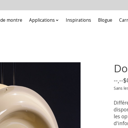
e de montre
Applications
Inspirations
Blogue
Car
Do
--,--
Sans le
Différ
dispon
les o
d'info