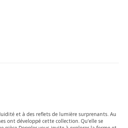
luidité et à des reflets de lumière surprenants. Au
s ont développé cette collection. Qu'elle se
 pièce Doppler vous invite à explorer la forme et