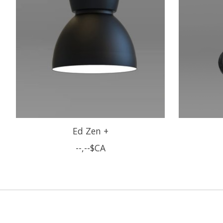
Ed Zen +
--,--$CA