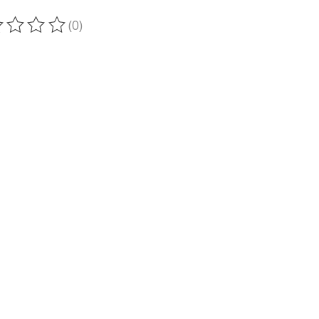
(0)
oduit est évalué à
0
sur 5