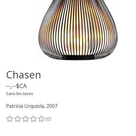
Chasen
--,--$CA
Sans les taxes
Patricia Urquiola, 2007
(0)
Ce produit est évalué à
0
sur 5