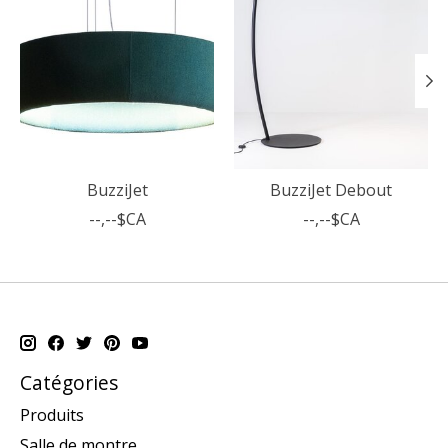
BuzziJet
BuzziJet Debout
--,--$CA
--,--$CA
Catégories
Produits
Salle de montre