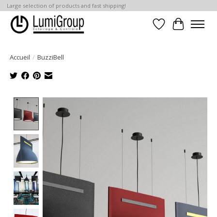
Large selection of products and fast shipping!
Liste de souhait
Panier
Accueil
/
BuzziBell
Product image slideshow Items