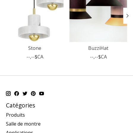
Stone
BuzziHat
--,--$CA
--,--$CA
Catégories
Produits
Salle de montre
Applications