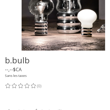
b.bulb
--,--$CA
Sans les taxes
(0)
Ce produit est évalué à
0
sur 5