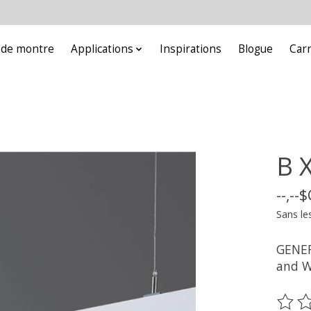
e de montre
Applications
Inspirations
Blogue
Car
B 
--,--
Sans le
GENER
and W
Ce pr