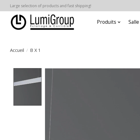
Large selection of products and fast shipping!
Produits
Sall
Accueil
/
B X 1
Product image slideshow Items