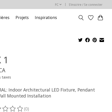
FC
S’inscrire / Se connecter
rières
Projets
Inspirations
X 1
$CA
s taxes
AL: Indoor Architectural LED Fixture, Pendant
all Mounted Installation
(0)
oduit est évalué à
0
sur 5