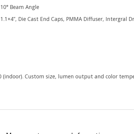
 110° Beam Angle
4”, Die Cast End Caps, PMMA Diffuser, Intergral Drive
40 (indoor). Custom size, lumen output and color tempe