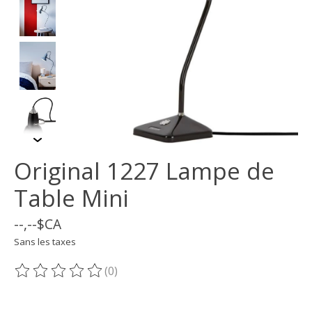
Original 1227 Lampe de
Table Mini
--,--$CA
Sans les taxes
(0)
Ce produit est évalué à
0
sur 5