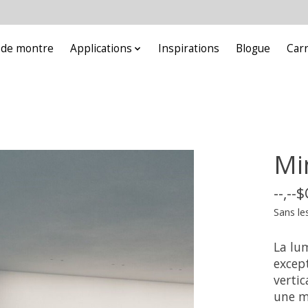
e de montre
Applications
Inspirations
Blogue
Car
Mi
--,--
Sans le
La lum
except
verti
une m