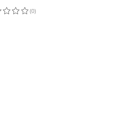
(0)
oduit est évalué à
0
sur 5